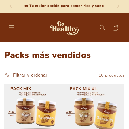
Ir
🥜 Tu mejor opción para comer rico y sano
Bienve
directamente
al contenido
Carrito
C
Packs más vendidos
o
l
Filtrar y ordenar
16 productos
e
c
c
i