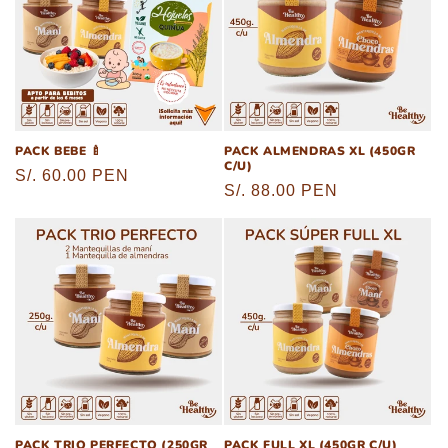
PACK BEBE 🍼
PACK ALMENDRAS XL (450GR
C/U)
Precio
S/. 60.00 PEN
Precio
S/. 88.00 PEN
habitual
habitual
PACK TRIO PERFECTO (250GR
PACK FULL XL (450GR C/U)