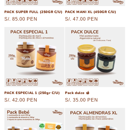
PACK SUPER FULL (250GR C/U)
PACK MANI XL (450GR C/U)
Precio
S/. 85.00 PEN
Precio
S/. 47.00 PEN
habitual
habitual
PACK ESPECIAL 1 (250gr C/U)
Pack dulce 🍯
Precio
S/. 42.00 PEN
Precio
S/. 35.00 PEN
habitual
habitual