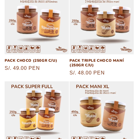
PACK CHOCO (250GR C/U)
PACK TRIPLE CHOCO MANÍ
(250GR C/U)
Precio
S/. 49.00 PEN
Precio
S/. 48.00 PEN
habitual
habitual