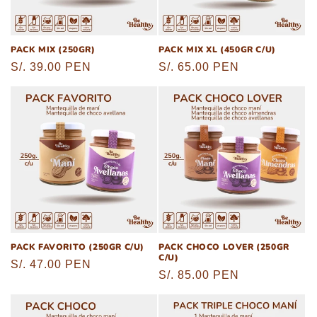
ó
n
PACK MIX (250GR)
PACK MIX XL (450GR C/U)
:
Precio
S/. 39.00 PEN
Precio
S/. 65.00 PEN
habitual
habitual
PACK FAVORITO (250GR C/U)
PACK CHOCO LOVER (250GR
C/U)
Precio
S/. 47.00 PEN
Precio
S/. 85.00 PEN
habitual
habitual