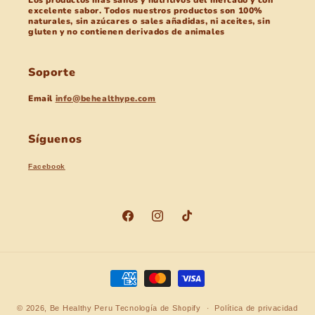
Los productos más sanos y nutritivos del mercado y con
excelente sabor. Todos nuestros productos son 100%
naturales, sin azúcares o sales añadidas, ni aceites, sin
gluten y no contienen derivados de animales
Soporte
Email
info@behealthype.com
Síguenos
Facebook
Facebook
Instagram
TikTok
Formas
de
© 2026,
Be Healthy Peru
Tecnología de Shopify
pago
Política de privacidad