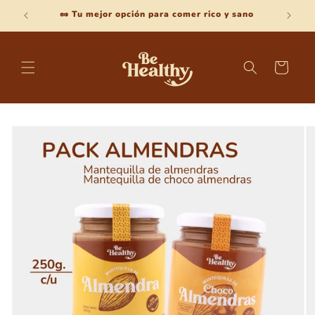
Ir
🥜 Tu mejor opción para comer rico y sano
Bienve
directamente
al contenido
Carrito
Ir
directamente
a la
información
del producto