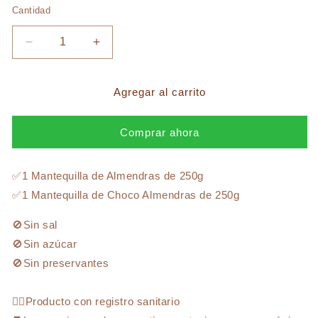
Cantidad
Cantidad
Reducir
Aumentar
cantidad
cantidad
para
para
PACK
PACK
Agregar al carrito
ALMENDRAS
ALMENDRAS
(250GR
(250GR
Comprar ahora
C/U)
C/U)
✅1 Mantequilla de Almendras de 250g
✅1 Mantequilla de Choco Almendras de 250g
🚫Sin sal
🚫Sin azúcar
🚫Sin preservantes
👉🏻Producto con registro sanitario