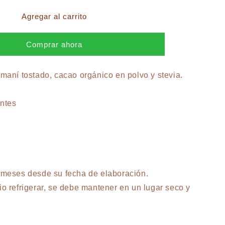
para
a
Mantequilla
Agregar al carrito
de
Choco
Comprar ahora
Maní,
250
gr
:
maní tostado, cacao orgánico en polvo y stevia.
antes
 meses desde su fecha de elaboración.
o refrigerar, se debe mantener en un lugar seco y