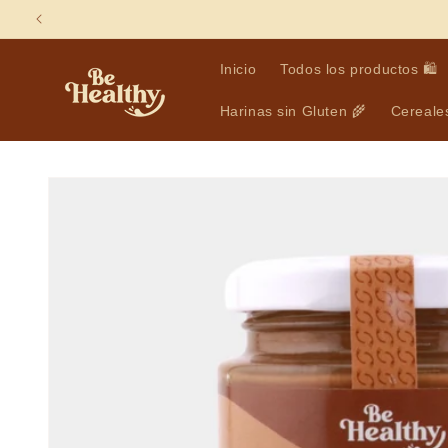
Ir
directamente
al contenido
Inicio
Todos los productos 🛍️
Harinas sin Gluten 🌾
Cereales
Ir
directamente
a la
información
del producto