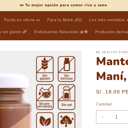
🥜 Tu mejor opción para comer rico y sano
Packs en oferta 🥜
Para tu Bebé 👶🏻
Los más vendidos 
 sin gluten 🌾
Endulzantes Naturales 🍯🐝
Productos deriv
BE HEALTHY PER
Mante
Maní,
Precio
S/. 18.00 P
habitual
Cantidad
Cantidad
Reducir
cantidad