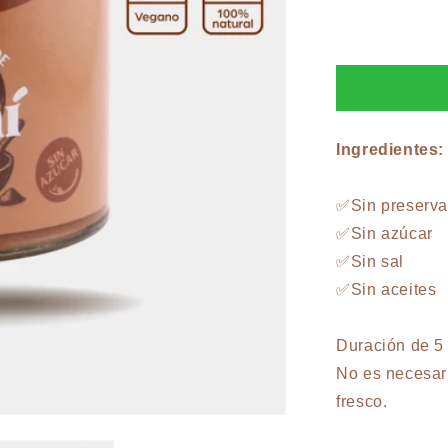
para
Mantequill
de
Choco
Maní,
250
gr
Ingredientes
✅Sin preserv
✅Sin azúcar
✅Sin sal
✅Sin aceites
Duración de 5
No es necesari
fresco.